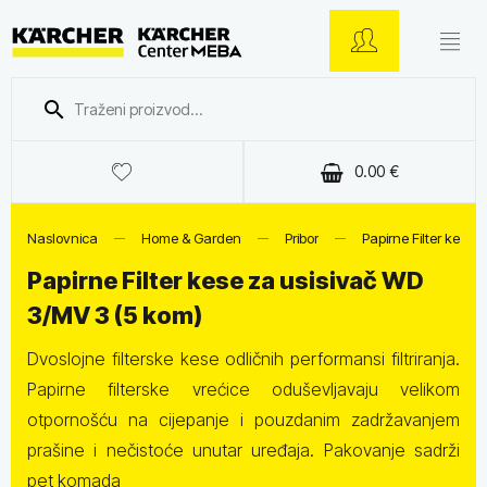
0.00
€
Naslovnica
Home & Garden
Pribor
Papirne Filter kese
Papirne Filter kese za usisivač WD
3/MV 3 (5 kom)
Dvoslojne filterske kese odličnih performansi filtriranja.
Papirne filterske vrećice oduševljavaju velikom
otpornošću na cijepanje i pouzdanim zadržavanjem
prašine i nečistoće unutar uređaja. Pakovanje sadrži
pet komada