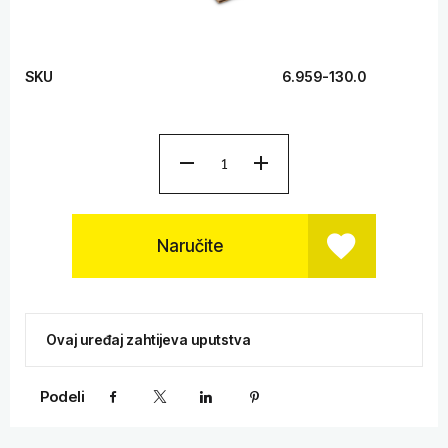
SKU
6.959-130.0
Naručite
Ovaj uređaj zahtijeva uputstva
Podeli
Facebook
X
LinkedIn
Pinterest