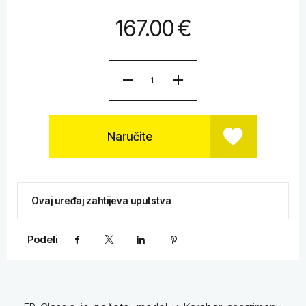
167.00
€
Naručite
Ovaj uređaj zahtijeva uputstva
Podeli
Facebook
X
LinkedIn
Pinterest