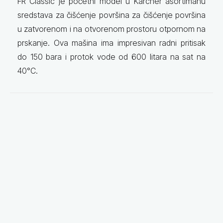
FR Classic je početni model u Karcher asortimanu
sredstava za čišćenje površina za čišćenje površina
u zatvorenom i na otvorenom prostoru otpornom na
prskanje. Ova mašina ima impresivan radni pritisak
do 150 bara i protok vode od 600 litara na sat na
40°C.
Tehnički podaci
Prečnik (mm) 300
Pritisak (bar) 150