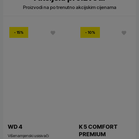
Proizvodi na po trenutno akcijskim cijenama
- 15%
- 10%
WD 4
K 5 COMFORT
PREMIUM
Višenamjenski usisivači