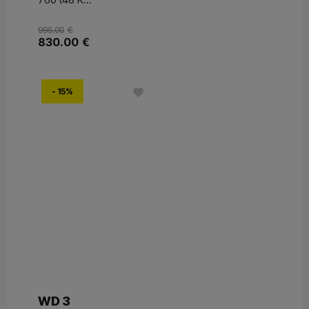
995.00
€
830.00
€
- 15%
WD 3