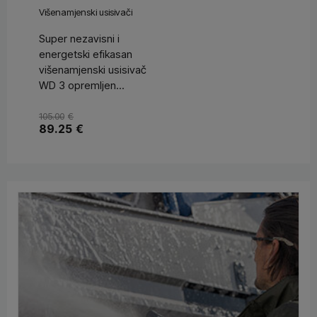
Višenamjenski usisivači
Super nezavisni i
energetski efikasan
višenamjenski usisivač
WD 3 opremljen...
105.00
€
89.25
€