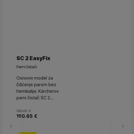
SC 2 EasyFix
Parni čistači
Osnovni model za
čišćenje parom bez
hemikalija: Kärcherov
parni čistač SC 2...
189.00
€
160.65
€