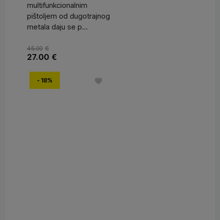
multifunkcionalnim
pištoljem od dugotrajnog
metala daju se p...
45.00
€
27.00
€
- 18%