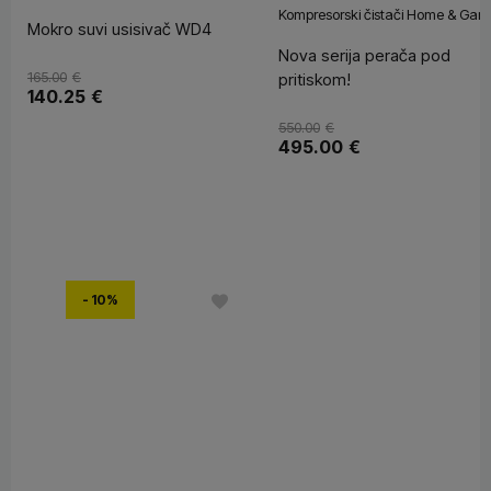
Kompresorski čistači Home & Gar
Mokro suvi usisivač WD4
Nova serija perača pod
165.00
€
pritiskom!
140.25
€
550.00
€
495.00
€
- 10%