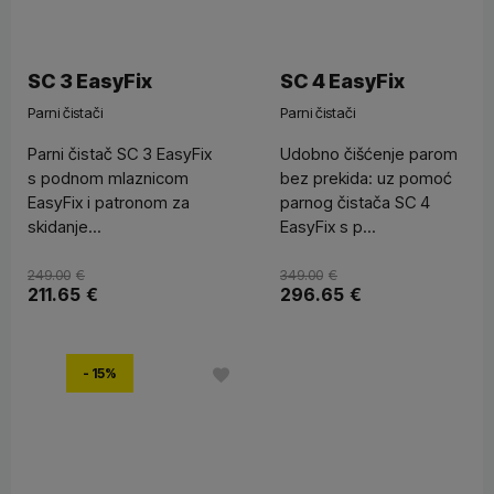
SC 3 EasyFix
SC 4 EasyFix
Parni čistači
Parni čistači
Parni čistač SC 3 EasyFix
Udobno čišćenje parom
s podnom mlaznicom
bez prekida: uz pomoć
EasyFix i patronom za
parnog čistača SC 4
skidanje...
EasyFix s p...
249.00
€
349.00
€
211.65
€
296.65
€
- 15%