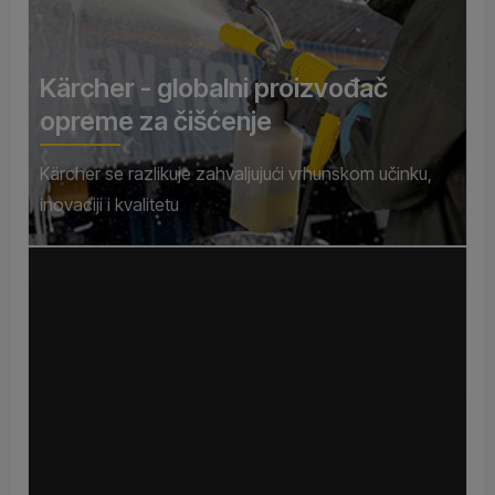
Kärcher - globalni proizvođač
opreme za čišćenje
Kärcher se razlikuje zahvaljujući vrhunskom učinku,
inovaciji i kvalitetu