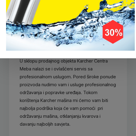
Prodaja i Servis
Kärcher uređaja
U sklopu prodajnog objekta Karcher Centra
Meba nalazi se i ovlašćeni servis sa
profesionalnom uslugom. Pored široke ponude
proizvoda nudimo vam i usluge profesionalnog
održavanja i popravke uređaja. Tokom
korištenja Karcher mašina mi ćemo vam biti
najbolja podrška koja će vam pomoći pri
održavanju mašina, otklanjanju kvarova i
davanju najboljih savjeta.