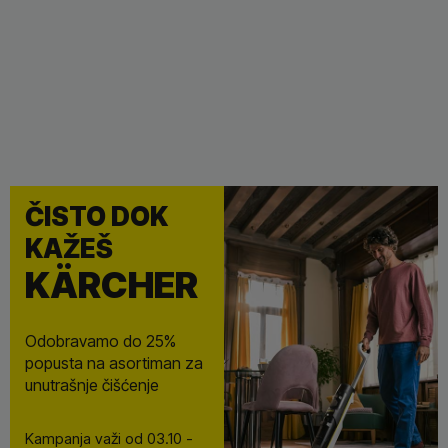
Professional
Uređaji za čišćenje za profesionalnu upotrebu
SAZNAJTE VIŠE
ČISTO DOK
KAŽEŠ
KÄRCHER
Odobravamo do 25%
popusta na asortiman za
unutrašnje čišćenje
Kampanja važi od 03.10 -