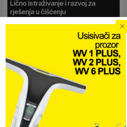
Lično istraživanje i razvoj za
rješenja u čišćenju
Kärcher uvijek stremi ka optimalnom rešenju