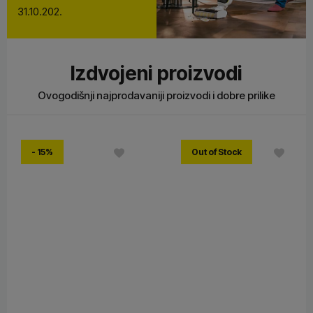
31.10.202.
Izdvojeni proizvodi
Ovogodišnji najprodavaniji proizvodi i dobre prilike
- 15%
Out of Stock