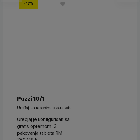
- 17%
Puzzi 10/1
Uređaji za raspršnu ekstrakciju
Uredjaj je konfigurisan sa
gratis opremom: 3
pakovanja tableta RM
760 (48 K...