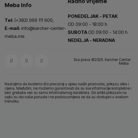
Radno vrijeme
Meba Info
PONEDELJAK - PETAK
Tel:
(+382) 069 111 600,
OD 09:00 - 18:00 h
E-mail:
info@karcher-center-
SUBOTA
OD 09:00 - 14:00 h
meba.me
NEDELJA - NERADNA
Sva prava ©2025. Karcher Center
Meba
Nastojimo da budemo što precizniji u opisu naših proizvoda, prikazu slika i
cijena. Međutim, ne možemo garantovati da su sve informacije kompletne i
bez grešaka već su samo informativnog karaktera. Svi artikli prikazani na
sajtu su dio naše ponude i ne podrazumijeva se da su dostupni u svakom
trenutku.