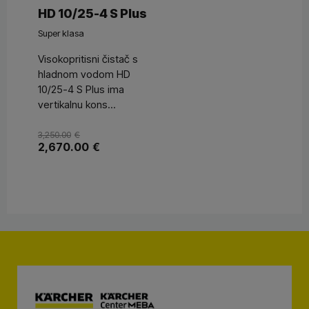
HD 10/25-4 S Plus
Super klasa
Visokopritisni čistač s
hladnom vodom HD
10/25-4 S Plus ima
vertikalnu kons...
3,250.00
€
2,670.00
€