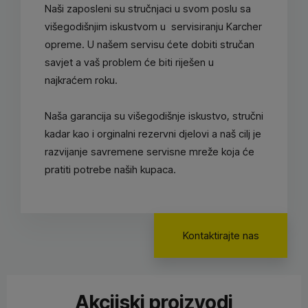
Naši zaposleni su stručnjaci u svom poslu sa
višegodišnjim iskustvom u servisiranju Karcher
opreme. U našem servisu ćete dobiti stručan
savjet a vaš problem će biti riješen u
najkraćem roku.
Naša garancija su višegodišnje iskustvo, stručni
kadar kao i orginalni rezervni djelovi a naš cilj je
razvijanje savremene servisne mreže koja će
pratiti potrebe naših kupaca.
Kontaktirajte nas
Akcijski proizvodi