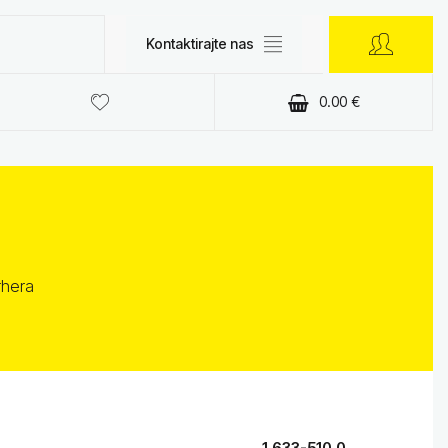
Kontaktirajte nas
0.00
€
rhera
1.633-510.0