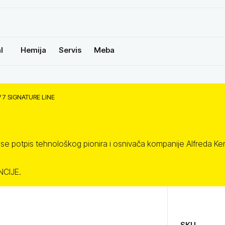
l
Hemija
Servis
Meba
 7 SIGNATURE LINE
nose potpis tehnološkog pionira i osnivača kompanije Alfreda Ke
CIJE.
SKU