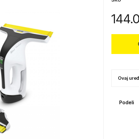
144.
Ovaj uređ
Podeli