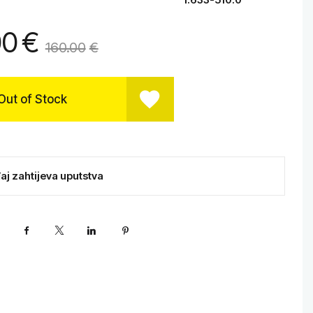
00
€
160.00
€
Out of Stock
aj zahtijeva uputstva
Facebook
X
LinkedIn
Pinterest