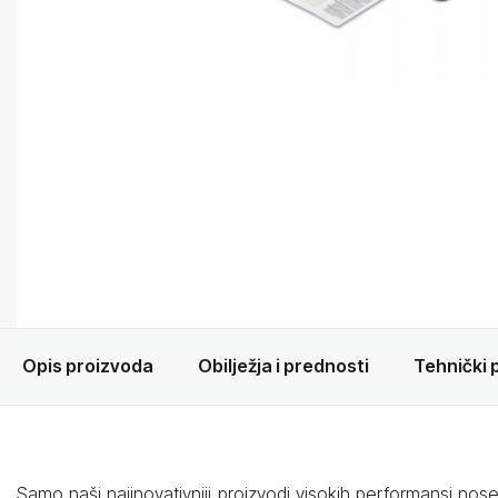
Opis proizvoda
Obilježja i prednosti
Tehnički 
Samo naši najinovativniji proizvodi visokih performansi nos