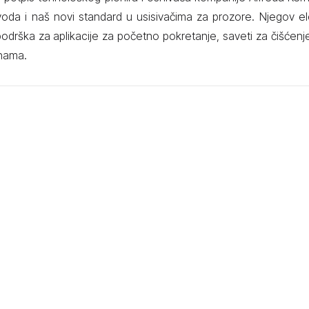
zvoda i naš novi standard u usisivačima za prozore. Njegov el
podrška za aplikacije za početno pokretanje, saveti za čišćenj
inama.
bez kontakta sa vodom i prljavštinom.
jim.
janje baterije
t baterije koja je u minut tačna. Čišćenje je lakše planirati.