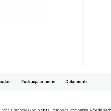
podaci
Područja primene
Dokumenti
e potpis tehnološkog pionira i osnivača kompanije Alfreda Ker