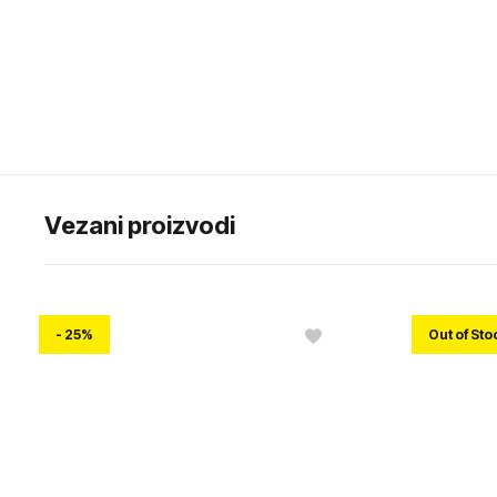
Informacija o proizvodu
Up
Vezani proizvodi
- 25%
Out of Sto