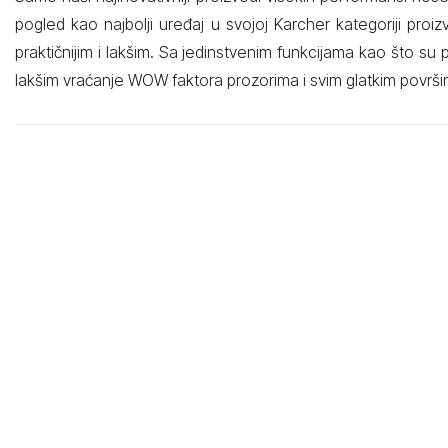
pogled kao najbolji uređaj u svojoj Karcher kategoriji proi
praktičnijim i lakšim. Sa jedinstvenim funkcijama kao što su 
lakšim vraćanje WOW faktora prozorima i svim glatkim površ
Obilježja i prednosti
Higijensko i brzo pražnjenje rezervoara
JednostaVNO pražnjenje rezervoara otpadnu vodu WV 7 
Prijatno tiho
Niska jačina zvuka usisivača za prozore čini rad još prijatni
Displej koji je u minut tačan i označava preostalo tra
Indikator nivoa punjenja prikazuje preostalu radnu vrijednos
Original