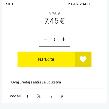
SKU
2.645-234.0
8.76
€
7.45
€
Naručite
Ovaj uređaj zahtijeva uputstva
Podeli
Facebook
X
LinkedIn
Pinterest