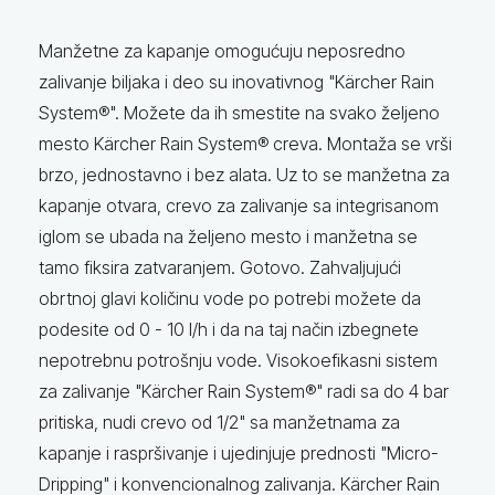
Manžetne za kapanje omogućuju neposredno
zalivanje biljaka i deo su inovativnog "Kärcher Rain
System®". Možete da ih smestite na svako željeno
mesto Kärcher Rain System® creva. Montaža se vrši
brzo, jednostavno i bez alata. Uz to se manžetna za
kapanje otvara, crevo za zalivanje sa integrisanom
iglom se ubada na željeno mesto i manžetna se
tamo fiksira zatvaranjem. Gotovo. Zahvaljujući
obrtnoj glavi količinu vode po potrebi možete da
podesite od 0 - 10 l/h i da na taj način izbegnete
nepotrebnu potrošnju vode. Visokoefikasni sistem
za zalivanje "Kärcher Rain System®" radi sa do 4 bar
pritiska, nudi crevo od 1/2" sa manžetnama za
kapanje i raspršivanje i ujedinjuje prednosti "Micro-
Dripping" i konvencionalnog zalivanja. Kärcher Rain