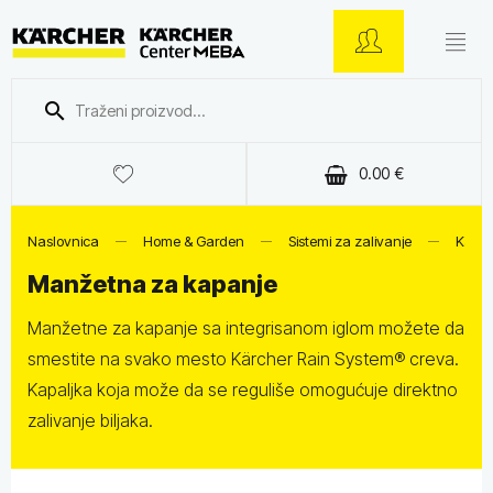
0.00
€
Naslovnica
Home & Garden
Sistemi za zalivanje
Kärch
Manžetna za kapanje
Manžetne za kapanje sa integrisanom iglom možete da
smestite na svako mesto Kärcher Rain System® creva.
Kapaljka koja može da se reguliše omogućuje direktno
zalivanje biljaka.