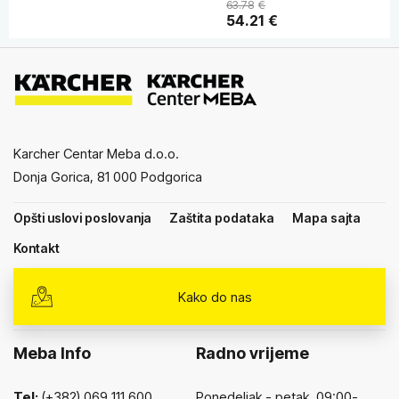
63.78
€
54.21
€
Karcher Centar Meba d.o.o.
Donja Gorica, 81 000 Podgorica
Opšti uslovi poslovanja
Zaštita podataka
Mapa sajta
Kontakt
Kako do nas
Meba Info
Radno vrijeme
Tel:
(+382) 069 111 600,
Ponedeljak - petak 09:00-