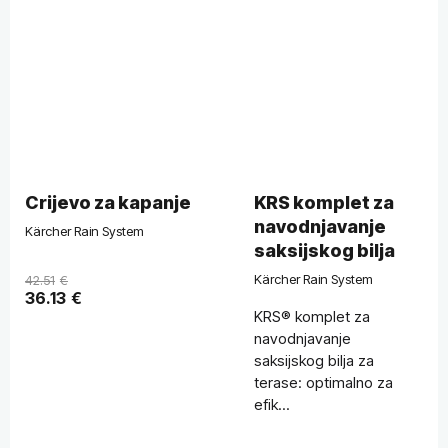
Crijevo za kapanje
KRS komplet za
navodnjavanje
Kärcher Rain System
saksijskog bilja
Kärcher Rain System
42.51
€
36.13
€
KRS® komplet za
navodnjavanje
saksijskog bilja za
terase: optimalno za
efik...