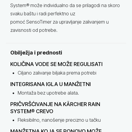
System® može individualno da se prilagodi na skoro
svaku baštu i radi perfektno uz
pomoć SensoTimer za upravljanje zalivanjem u
zavisnosti od potrebe.
Obilježja i prednosti
KOLIČINA VODE SE MOŽE REGULISATI
Ciljano zalivanje biljaka prema potrebi
INTEGRISANA IGLA U MANŽETNI
Montaža bez upotrebe alata.
PRIČVRŠĆIVANJE NA KÄRCHER RAIN
SYSTEM® CREVO
Fleksibilno, nanošenje precizno u tačku
MANŽETNA KOJA SE PONOVO MOŽE