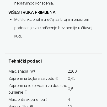
nepravilnog korišćenja.
VIŠESTRUKA PRIMJENA
Multifunkcionalni uređaj sa brojnim priborom
podesan je za korišćenje bez hemije u čitavoj
kući.
Tehnički podaci
Max. snaga (W)
2200
Zapremina bojlera za vodu (l)
0,45
Zapremina rezervoara za dodatno
0,5
punjenje (l)
Max. pritisak pare (bar)
4
Vodeni filter (l)
1,2