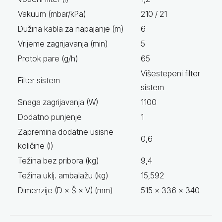
Vakuum (mbar/kPa)
210 / 21
Dužina kabla za napajanje (m)
6
Vrijeme zagrijavanja (min)
5
Protok pare (g/h)
65
Višestepeni filter
Filter sistem
sistem
Snaga zagrijavanja (W)
1100
Dodatno punjenje
1
Zapremina dodatne usisne
0,6
količine (l)
Težina bez pribora (kg)
9,4
Težina uklj. ambalažu (kg)
15,592
Dimenzije (D × Š × V) (mm)
515 x 336 x 340