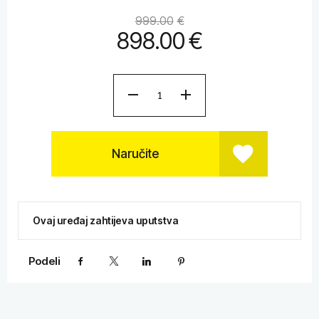
999.00
€
898.00
€
Naručite
Ovaj uređaj zahtijeva uputstva
Podeli
Facebook
X
LinkedIn
Pinterest