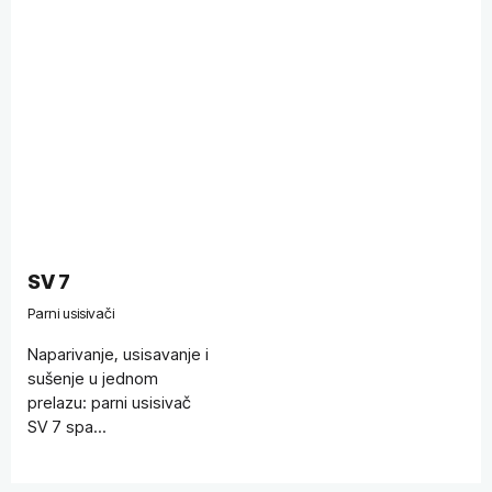
SV 7
Parni usisivači
Naparivanje, usisavanje i
sušenje u jednom
prelazu: parni usisivač
SV 7 spa...