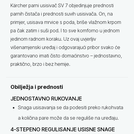
Kärcher parni usisivač SV 7 objedinjuje prednosti
parnih čistača i prednosti suvih usisivača. On, na
primjer, usisava mrvice s poda, briše vlažnom krpom
pa čak zatim i suši pod. I to sve komforno u jednom
jedinom radnom koraku. Uz ovaj uvjerljiv
višenamjenski uređaj i odgovarajući pribor svako će
garantovano imati čisto domaćinstvo – jednostavno,
praktično, brzo i bez hemije.
Obilježja i prednosti
JEDNOSTAVNO RUKOVANJE
Snaga usisavanja se da podesiti preko rukohvata
a količina pare može da se reguliše na uređaju.
4-STEPENO REGULISANJE USISNE SNAGE